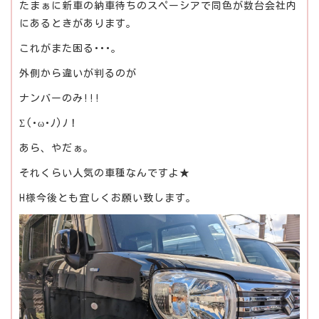
たまぁに新車の納車待ちのスペーシアで同色が数台会社内
にあるときがあります。
これがまた困る･･･｡
外側から違いが判るのが
ナンバーのみ!!!
Σ(･ω･ﾉ)ﾉ！
あら、やだぁ。
それくらい人気の車種なんですよ★
H様今後とも宜しくお願い致します。