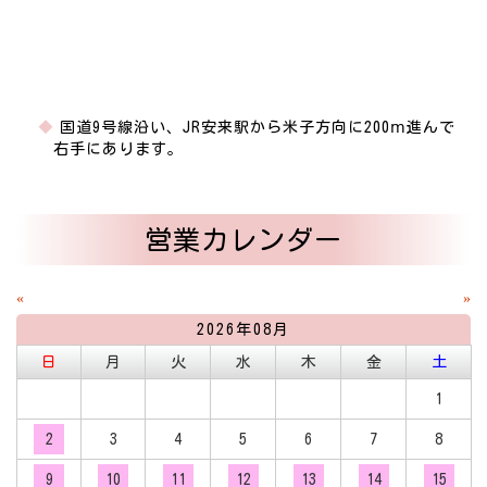
国道9号線沿い、JR安来駅から米子方向に200ⅿ進んで
右手にあります。
営業カレンダー
«
»
2026年08月
日
月
火
水
木
金
土
1
2
3
4
5
6
7
8
9
10
11
12
13
14
15