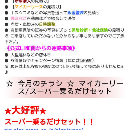
● 【
新車購入
の見積り】
● 【
マイカーリース
の見積り】
● キズヘコミなどの写真を送って
鈑金塗装
の見積り
●
異音など
を動画などで録音して送信
● 点検・車検時の
日時調整
● 自動車保険の証券の写真を送って
保険診断・他社保険
の見積り
※ ご来店していただかないと分からない事もありますのでご了承
下さい。
《公式LINE側からの連絡事項》
● 大型連休などの店休日
● お得情報やキャンペーン情報 (年に数回程度)
※ 現在は上記程度の頻度なのでLINE登録して損はありませんねぇ
♪
☆ 今月のチラシ ☆ マイカーリー
ス/スーパー乗るだけセット
大好評
★
★
スーパー乗るだけセット！！