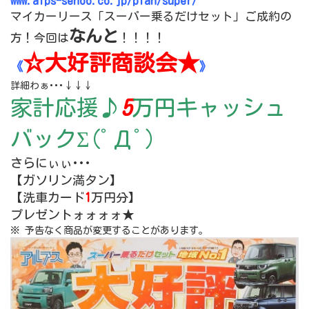
www.alps-senoo.co.jp/plan/super/
マイカーリース「スーパー乗るだけセット」ご成約の
なんと
方！
今回は
！！！！
☆大好評商談会★
《
》
詳細わぁ･･･↓↓↓
家計応援♪
5
万円キャッシュ
バックΣ(ﾟДﾟ)
さらにぃぃ･･･
【ガソリン満タン】
【洗車カード
1
万円分】
プレゼントォォォォ★
※ 予告なく商品が変更することがあります。