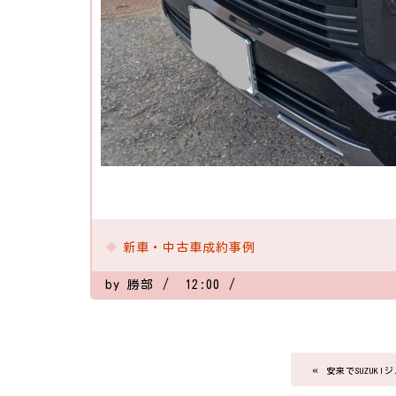
新車・中古車成約事例
by
勝部
12:00
«
安来でSUZUK