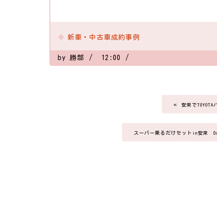
新車・中古車成約事例
by
勝部
12:00
«
安来でTOYO
スーパー乗るだけセットin安来 D